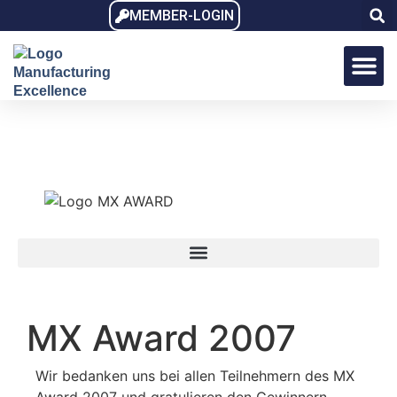
MEMBER-LOGIN
MX Award
MX Dialo
MX Memb
MX Award 2007
Wir bedanken uns bei allen Teilnehmern des MX
Award 2007 und gratulieren den Gewinnern