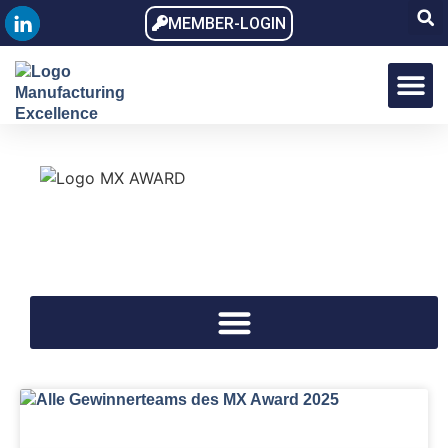
MEMBER-LOGIN
MX Award
MX Dialo
MX Memb