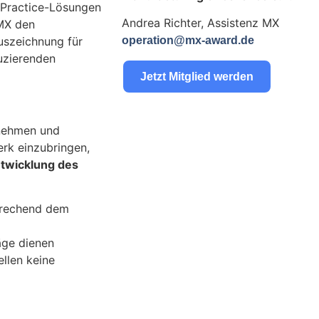
-Practice-Lösungen
Andrea Richter, Assistenz MX
MX den
uszeichnung für
operation@mx-award.de
uzierenden
Jetzt Mitglied werden
rnehmen und
erk einzubringen,
ntwicklung des
rechend dem
äge dienen
ellen keine