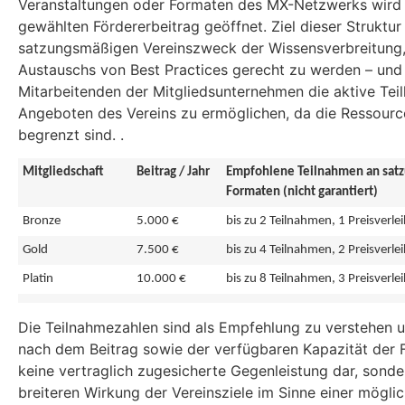
Veranstaltungen oder Formaten des MX-Netzwerks wird 
gewählten Fördererbeitrag geöffnet. Ziel dieser Struktur
satzungsmäßigen Vereinszweck der Wissensverbreitung,
Austauschs von Best Practices gerecht zu werden – und 
Mitarbeitenden der Mitgliedsunternehmen die aktive Tei
Angeboten des Vereins zu ermöglichen, da die Ressourc
begrenzt sind. .
Mitgliedschaft
Beitrag / Jahr
Empfohlene Teilnahmen an sa
Formaten (nicht garantiert)
Bronze
5.000 €
bis zu 2 Teilnahmen, 1 Preisverle
Gold
7.500 €
bis zu 4 Teilnahmen, 2 Preisverle
Platin
10.000 €
bis zu 8 Teilnahmen, 3 Preisverle
Die Teilnahmezahlen sind als Empfehlung zu verstehen u
nach dem Beitrag sowie der verfügbaren Kapazität der F
keine vertraglich zugesicherte Gegenleistung dar, sonde
breiteren Wirkung der Vereinsziele im Sinne einer mögli