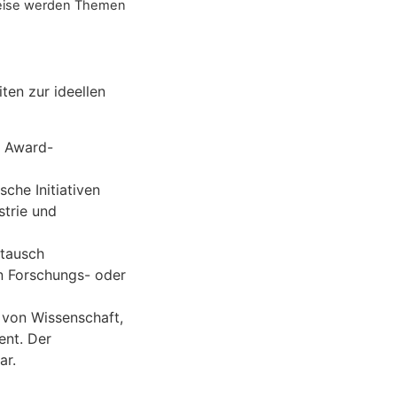
eise werden Themen
ten zur ideellen
d Award-
che Initiativen
strie und
stausch
n Forschungs- oder
 von Wissenschaft,
ent. Der
dar.