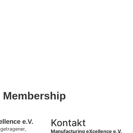
 Membership
Kontakt
lence e.V.​
ngetragener,
Manufacturing eXcellence e.V.