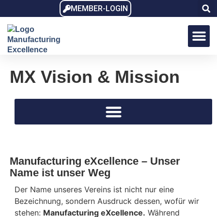
MEMBER-LOGIN
MX Award
MX Dialo
MX Memb
MX Vision & Mission
Manufacturing eXcellence – Unser
Name ist unser Weg
Der Name unseres Vereins ist nicht nur eine
Bezeichnung, sondern Ausdruck dessen, wofür wir
stehen:
Manufacturing eXcellence.
Während