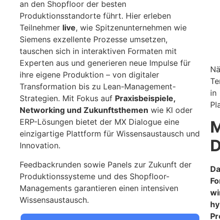
an den Shopfloor der besten
Produktionsstandorte führt. Hier erleben
Teilnehmer
live
, wie Spitzenunternehmen wie
Siemens exzellente Prozesse umsetzen,
tauschen sich in interaktiven Formaten mit
Experten aus und generieren neue Impulse für
Nä
ihre eigene Produktion – von digitaler
Te
Transformation bis zu Lean-Management-
in
Strategien. Mit Fokus auf
Praxisbeispiele,
Pl
Networking und Zukunftsthemen
wie KI oder
ERP-Lösungen bietet der MX Dialogue eine
einzigartige Plattform für Wissensaustausch und
D
Innovation.
Feedbackrunden sowie Panels zur Zukunft der
Da
Produktionssysteme und des Shopfloor-
Fo
Managements garantieren einen intensiven
wi
Wissensaustausch.
hy
Pr