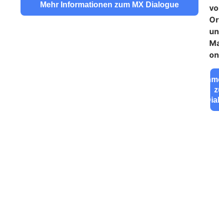
Mehr Informationen zum MX Dialogue
vo
Or
un
M
on
Anm
Dia