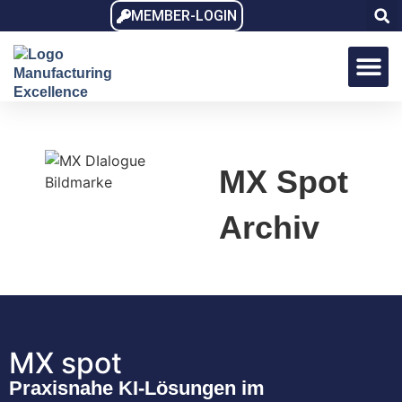
MEMBER-LOGIN
MX Award
MX Dialo
MX Memb
MX Spot
Archiv
MX spot
Praxisnahe KI-Lösungen im