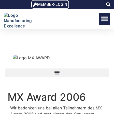
MEMBER-LOGIN
MX Award
MX Dialo
MX Memb
MX Award 2006
Wir bedanken uns bei allen Teilnehmern des MX
Award 2006 und gratulieren den Gewinnern