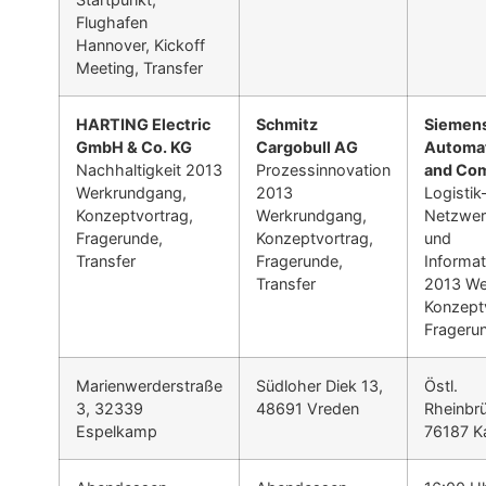
Flughafen
Hannover, Kickoff
Meeting, Transfer
HARTING Electric
Schmitz
Siemens
GmbH & Co. KG
Cargobull AG
Automat
Nachhaltigkeit 2013
Prozessinnovation
and Co
Werkrundgang,
2013
Logistik
Konzeptvortrag,
Werkrundgang,
Netzwe
Fragerunde,
Konzeptvortrag,
und
Transfer
Fragerunde,
Informat
Transfer
2013 We
Konzept
Fragerun
Marienwerderstraße
Südloher Diek 13,
Östl.
3, 32339
48691 Vreden
Rheinbr
Espelkamp
76187 K