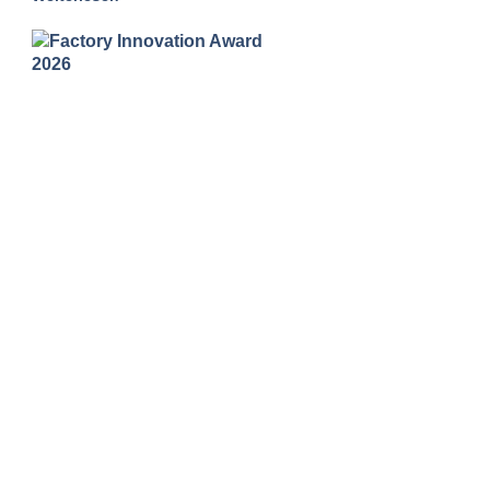
SMART FACTORY: Öffentlicher
Online Pitch
25. – 26. Februar und 4. – 5. März 2026 jeweils ab
13 Uhr Bleiben Sie auf dem neusten Stand! Der
öffentliche Online Pitch der Factory Innovation
Awards zeigt inspirierende
Weiterlesen