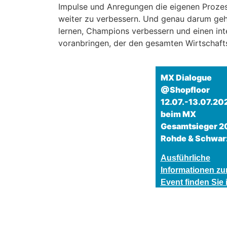
Impulse und Anregungen die eigenen Prozes
weiter zu verbessern. Und genau darum ge
lernen, Champions verbessern und einen in
voranbringen, der den gesamten Wirtschafts
MX Dialogue
@Shopfloor
12.07.-13.07.20
beim MX
Gesamtsieger 2
Rohde & Schwar
Ausführliche
Informationen z
Event finden Sie 
diesem Flyer zu
.
Download