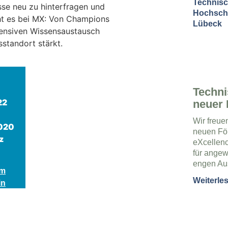
se neu zu hinterfragen und
ht es bei MX: Von Champions
tensiven Wissensaustausch
standort stärkt.
Techni
22
neuer 
Wir freue
020
neuen Fö
z
eXcellenc
für angew
engen Au
um
Weiterle
in
m
Weite