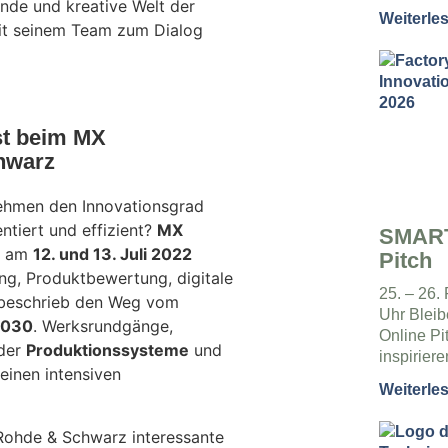
ende und kreative Welt der
Weiterle
mit seinem Team zum Dialog
st beim MX
hwarz
nehmen den Innovationsgrad
ntiert und effizient?
MX
SMART
 am
12. und 13. Juli 2022
Pitch
ng, Produktbewertung, digitale
25. – 26.
 beschrieb den Weg vom
Uhr Bleib
2030
. Werksrundgänge,
Online Pi
der
Produktionssysteme
und
inspirier
einen intensiven
Weiterle
Rohde & Schwarz interessante