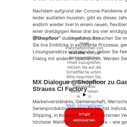
Nachdem aufgrund der Corona-Pandemie d
leider ausfallen mussten, gibt es dieses Ja
endlich wieder live! In einem neuen, flexibl
einer dreitägigen Reise drei bis vier eintäg
@Shopfloor“
durchgeführt. Besuchen Sie 
Sie sehen gerade
einen
Sie live Einblicke in exzellente Prozesse, g
Platzhalterinhalt von
Lösungsansätze und Impulse, geben Sie Fee
YouTube
. Um auf
den eigentlichen
Dialog mit anderen Spezialisten. Werden Si
Inhalt zuzugreifen,
klicken Sie auf die
Schaltfläche unten.
Bitte beachten Sie,
MX Dialogue @Shopfloor zu Gast
dass dabei Daten an
Drittanbieter
Strauss CI Factory
weitergegeben
werden.
Markenverständnis, Gemeinschaft, Wertsch
Mehr Informationen
Serienproduktionskosten für höchst individ
Inhalt
Shipping, in Kooperation mit 15 externen Ve
entsperren
höchster Wahlfreiheit der Produkte – wie g
Sie sehen gerade
einen