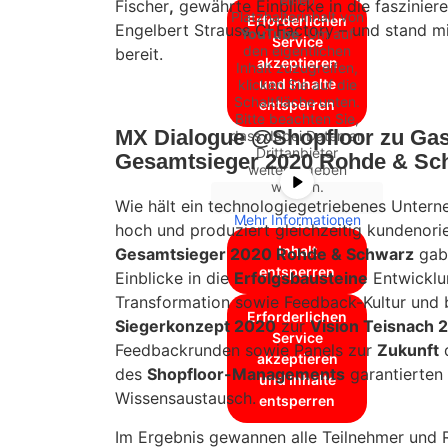
Fischer
,
gewährte Einblicke in die faszinier
Platzhalterinhalt von
Erforderlichen
Engelbert Strauss CI Factory – und stand 
YouTube
. Um auf
Service
den eigentlichen
bereit.
akzeptieren
Inhalt zuzugreifen,
und Inhalte
klicken Sie auf die
Schaltfläche unten.
entsperren
Bitte beachten Sie,
MX Dialogue @Shopfloor zu Ga
dass dabei Daten an
Drittanbieter
Gesamtsieger 2020 Rohde & Sc
weitergegeben
werden.
Wie hält ein technologiegetriebenes Unter
Mehr Informationen
hoch und produziert gleichzeitig kundenorie
Inhalt
Gesamtsieger 2020 Rohde & Schwarz
gab
entsperren
Einblicke in die
Erfolgsbausteine
Entwicklu
Transformation sowie Feedback-Kultur und
Erforderlichen
Siegerkonzept 2020
zur
Vision Teisnach 
Service
Feedbackrunden sowie Panels zur
Zukunft
akzeptieren
des
Shopfloor-Managements
garantierten 
und Inhalte
Wissensaustausch.
entsperren
Im Ergebnis gewannen alle Teilnehmer und 