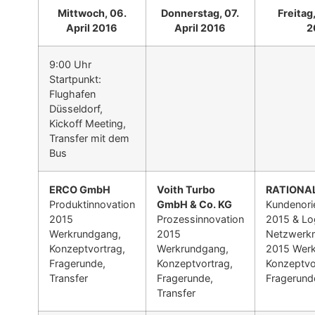
Mittwoch, 06.
Donnerstag, 07.
Freitag,
April 2016
April 2016
2
9:00 Uhr
Startpunkt:
Flughafen
Düsseldorf,
Kickoff Meeting,
Transfer mit dem
Bus
ERCO GmbH
Voith Turbo
RATIONA
Produktinnovation
GmbH & Co. KG
Kundenori
2015
Prozessinnovation
2015 & Log
Werkrundgang,
2015
Netzwerk
Konzeptvortrag,
Werkrundgang,
2015 Werk
Fragerunde,
Konzeptvortrag,
Konzeptvo
Transfer
Fragerunde,
Fragerunde
Transfer