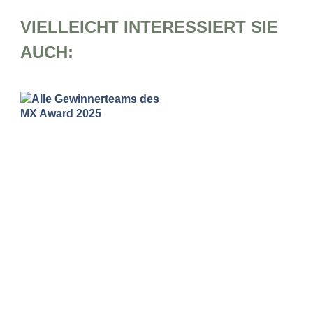
VIELLEICHT INTERESSIERT SIE
AUCH:
MX Award Gewinner 2025 prämiert
MX Award 2026: Vier Werke, eine Botschaft –
Exzellenz ist Haltung Am 19. und 20. Februar 2026
wurden die herausragendsten Werke der
industriellen Spitzenleistung im Rahmen der MX