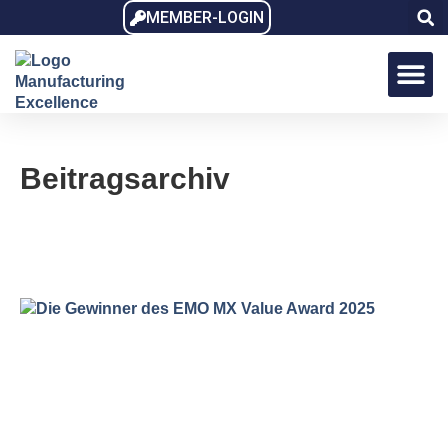
MEMBER-LOGIN
MX Award
MX Dialo
MX Memb
Beitragsarchiv