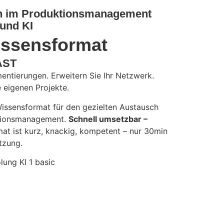
n im Produktionsmanagement
 und KI
issensformat
AST
entierungen. Erweitern Sie Ihr Netzwerk.
e eigenen Projekte.
issensformat für den gezielten Austausch
tionsmanagement.
Schnell umsetzbar –
mat ist kurz, knackig, kompetent – nur 30min
tzung.
lung KI 1 basic