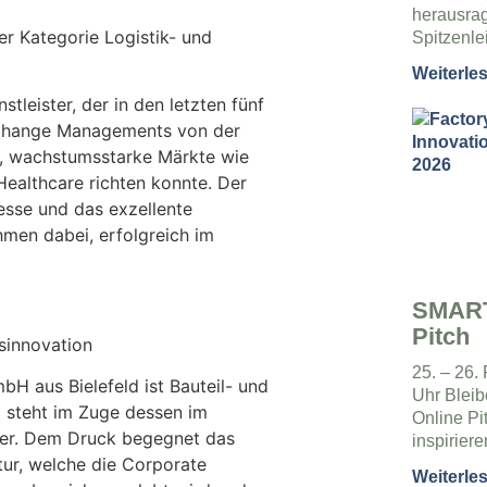
herausrag
er Kategorie Logistik- und
Spitzenl
Weiterle
leister, der in den letzten fünf
n Change Managements von der
e, wachstumsstarke Märkte wie
ealthcare richten konnte. Der
esse und das exzellente
men dabei, erfolgreich im
SMART
Pitch
ssinnovation
25. – 26.
bH aus Bielefeld ist Bauteil- und
Uhr Bleib
d steht im Zuge dessen im
Online Pi
rer. Dem Druck begegnet das
inspirier
tur, welche die Corporate
Weiterle