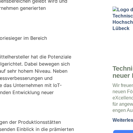
hmensbereichen gelebt wird und
ernehmen generierten
riesieger im Bereich
elhersteller hat die Potenziale
elgerichtet. Dabei bewegen sich
Techni
 auf sehr hohem Niveau. Neben
neuer 
ozessverbesserungen und
 das Unternehmen mit IoT-
Wir freue
neuen Fö
enden Entwicklung neuer
eXcellenc
für angew
engen Au
Weiterle
en der Produktionsstätten
enden Einblick in die prämierten