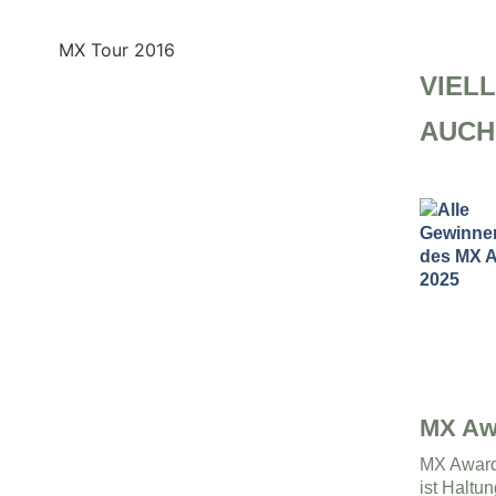
VIELL
AUCH
MX Aw
MX Award 
ist Haltu